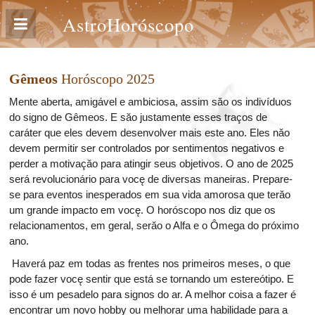
AstroHoróscopo
Gêmeos
Horóscopo 2025
Mente aberta, amigável e ambiciosa, assim săo os indivíduos
do signo de Gêmeos. E săo justamente esses traços de
caráter que eles devem desenvolver mais este ano. Eles năo
devem permitir ser controlados por sentimentos negativos e
perder a motivaçăo para atingir seus objetivos. O ano de 2025
será revolucionário para vocę de diversas maneiras. Prepare-
se para eventos inesperados em sua vida amorosa que terăo
um grande impacto em vocę. O horóscopo nos diz que os
relacionamentos, em geral, serăo o Alfa e o Ômega do próximo
ano.
Haverá paz em todas as frentes nos primeiros meses, o que
pode fazer vocę sentir que está se tornando um estereótipo. E
isso é um pesadelo para signos do ar. A melhor coisa a fazer é
encontrar um novo hobby ou melhorar uma habilidade para a