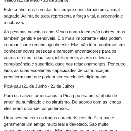
Veado (21 de Maio - 20 de Junho)
Este senhor das florestas foi sempre considerado um animal
sagrado. Acima de tudo, representa a força vital, a sabedoria e
a nobreza.
As pessoas nascidas com Veado como totem são nobres, mas
também gentis e sensíveis. E o mais importante - elas podem
compartilhar e receber igualmente. Elas não têm problemas em
conhecer novas pessoas e parecem encantadores para os
outros em seu redor. Isso, infelizmente, às vezes leva à
complacência e superficialidade nos relacionamentos. Por outro
lado, as suas excelentes capacidades de comunicação
predeterminam que podem ser excelentes diplomatas.
Pica-pau (21 de Junho - 21 de Julho)
Para os nativos americanos, o Pica-pau era um símbolo de
amor, da humildade e do altruísmo. De acordo com as lendas
eles eram curandeiros poderosos.
Uma pessoa com os traços característicos do Pica-pau é
geralmente um amigo muito leal e devotado. São muito
sensíveis e compassivos. Elas ajudam os outros com uma