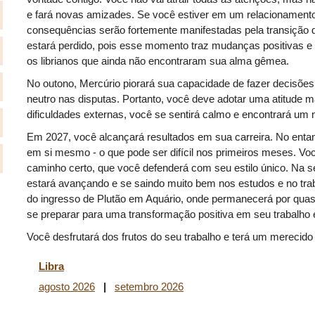
e fará novas amizades. Se você estiver em um relacionamento
consequências serão fortemente manifestadas pela transição 
estará perdido, pois esse momento traz mudanças positivas e
os librianos que ainda não encontraram sua alma gêmea.
No outono, Mercúrio piorará sua capacidade de fazer decisõe
neutro nas disputas. Portanto, você deve adotar uma atitude
dificuldades externas, você se sentirá calmo e encontrará um
Em 2027, você alcançará resultados em sua carreira. No entan
em si mesmo - o que pode ser difícil nos primeiros meses. Vo
caminho certo, que você defenderá com seu estilo único. Na 
estará avançando e se saindo muito bem nos estudos e no trab
do ingresso de Plutão em Aquário, onde permanecerá por quas
se preparar para uma transformação positiva em seu trabalho 
Você desfrutará dos frutos do seu trabalho e terá um merecid
Libra
agosto 2026
|
setembro 2026