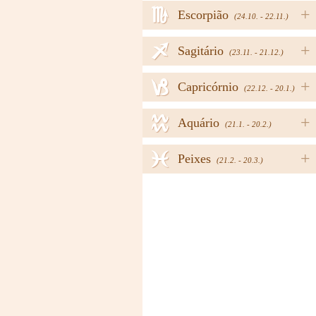
h
+
Escorpião
(24.10. - 22.11.)
i
+
Sagitário
(23.11. - 21.12.)
j
+
Capricórnio
(22.12. - 20.1.)
k
+
Aquário
(21.1. - 20.2.)
l
+
Peixes
(21.2. - 20.3.)