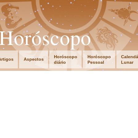
oHoróscopo
Horóscopo
Horóscopo
Calendá
Artigos
Aspectos
diário
Pessoal
Lunar