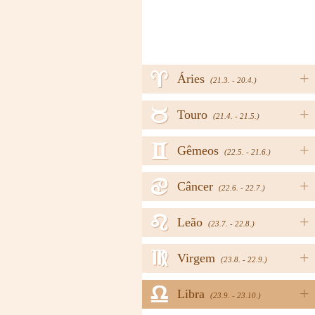
a
+
Áries
(21.3. - 20.4.)
b
+
Touro
(21.4. - 21.5.)
c
+
Gêmeos
(22.5. - 21.6.)
d
+
Câncer
(22.6. - 22.7.)
e
+
Leão
(23.7. - 22.8.)
f
+
Virgem
(23.8. - 22.9.)
g
+
Libra
(23.9. - 23.10.)