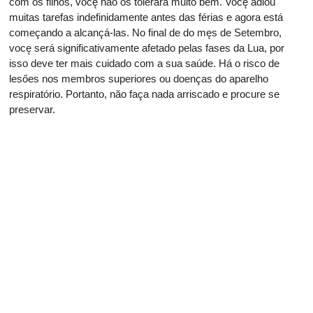
com os filhos, vocę năo os tolerará muito bem. Vocę adiou
muitas tarefas indefinidamente antes das férias e agora está
começando a alcançá-las. No final de do męs de Setembro,
vocę será significativamente afetado pelas fases da Lua, por
isso deve ter mais cuidado com a sua saúde. Há o risco de
lesőes nos membros superiores ou doenças do aparelho
respiratório. Portanto, năo faça nada arriscado e procure se
preservar.