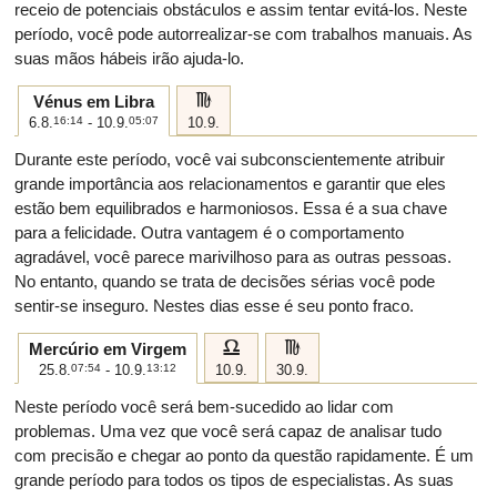
receio de potenciais obstáculos e assim tentar evitá-los. Neste
período, você pode autorrealizar-se com trabalhos manuais. As
suas mãos hábeis irão ajuda-lo.
h
Vénus em Libra
6.8.
16:14
- 10.9.
05:07
10.9.
Durante este período, você vai subconscientemente atribuir
grande importância aos relacionamentos e garantir que eles
estão bem equilibrados e harmoniosos. Essa é a sua chave
para a felicidade. Outra vantagem é o comportamento
agradável, você parece marivilhoso para as outras pessoas.
No entanto, quando se trata de decisões sérias você pode
sentir-se inseguro. Nestes dias esse é seu ponto fraco.
g
h
Mercúrio em Virgem
25.8.
07:54
- 10.9.
13:12
10.9.
30.9.
Neste período você será bem-sucedido ao lidar com
problemas. Uma vez que você será capaz de analisar tudo
com precisão e chegar ao ponto da questão rapidamente. É um
grande período para todos os tipos de especialistas. As suas