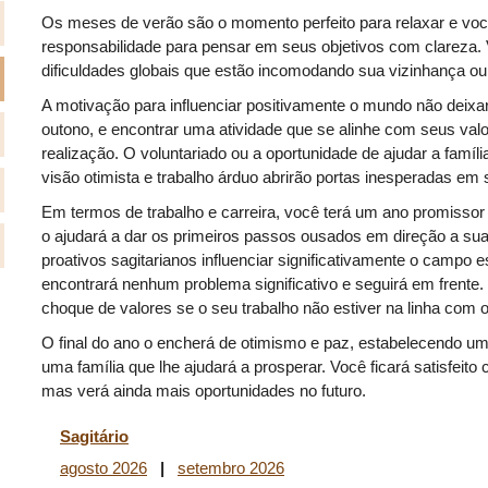
Os meses de verão são o momento perfeito para relaxar e vo
responsabilidade para pensar em seus objetivos com clareza.
dificuldades globais que estão incomodando sua vizinhança o
A motivação para influenciar positivamente o mundo não dei
outono, e encontrar uma atividade que se alinhe com seus valore
realização. O voluntariado ou a oportunidade de ajudar a famíli
visão otimista e trabalho árduo abrirão portas inesperadas em 
Em termos de trabalho e carreira, você terá um ano promiss
o ajudará a dar os primeiros passos ousados em direção a su
proativos sagitarianos influenciar significativamente o campo 
encontrará nenhum problema significativo e seguirá em frente.
choque de valores se o seu trabalho não estiver na linha com o
O final do ano o encherá de otimismo e paz, estabelecendo u
uma família que lhe ajudará a prosperar. Você ficará satisfeit
mas verá ainda mais oportunidades no futuro.
Sagitário
agosto 2026
|
setembro 2026