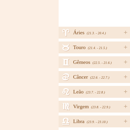
a
+
Áries
(21.3. - 20.4.)
b
+
Touro
(21.4. - 21.5.)
c
+
Gêmeos
(22.5. - 21.6.)
d
+
Câncer
(22.6. - 22.7.)
e
+
Leão
(23.7. - 22.8.)
f
+
Virgem
(23.8. - 22.9.)
g
+
Libra
(23.9. - 23.10.)