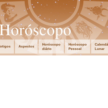
oHoróscopo
Horóscopo
Horóscopo
Calendá
Artigos
Aspectos
diário
Pessoal
Lunar