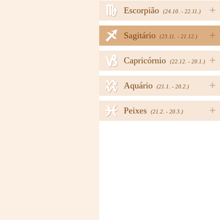
h
+
Escorpião
(24.10. - 22.11.)
i
+
Sagitário
(23.11. - 21.12.)
j
+
Capricórnio
(22.12. - 20.1.)
k
+
Aquário
(21.1. - 20.2.)
l
+
Peixes
(21.2. - 20.3.)