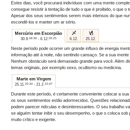
Estes dias, você procurará indivíduos com uma mente comple
consegue resistir à tentação de tudo o que é proibido, o que o 
Apesar dos seus sentimentos serem mais intensos do que nun
escondê-los e manter um ar sério.
i
j
Mercúrio em Escorpião
30.9.
08:38
- 6.12.
05:25
6.12.
25.12.
Neste período pode ocorrer um grande influxo de energia ment
informação até à noite, não sentindo cansaço. Se a sua mente 
Nenhum obstáculo será demasiado grande para você. Além dis
temas originais, por exemplo sexo, ocultismo ou medicina.
Marte em Virgem
25.11.
20:34
- 21.2.
10:47
Durante este período, é certamente conveniente colocar a sua
os seus sentimentos estão adormecidos. Questões relaciona
podem parecer ridículas e desinteressantes. O seu trabalho v
se alguém tentar inibir o seu desempenho, o que o coloca sob
muito crítico e exigente.