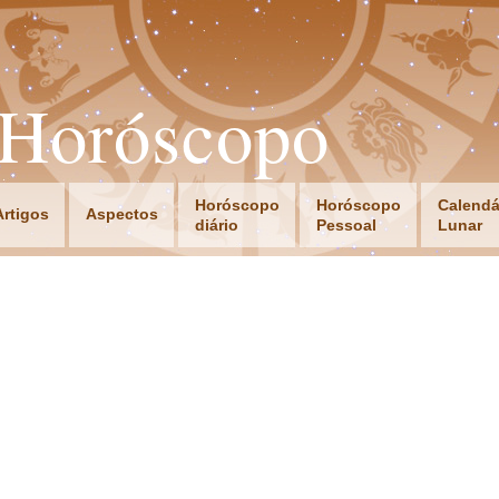
oHoróscopo
Horóscopo
Horóscopo
Calendá
Artigos
Aspectos
diário
Pessoal
Lunar