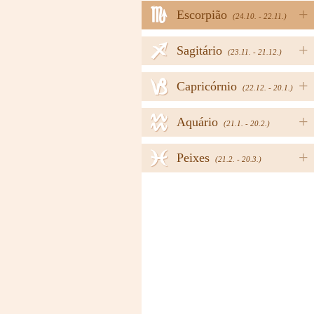
h
+
Escorpião
(24.10. - 22.11.)
i
+
Sagitário
(23.11. - 21.12.)
j
+
Capricórnio
(22.12. - 20.1.)
k
+
Aquário
(21.1. - 20.2.)
l
+
Peixes
(21.2. - 20.3.)