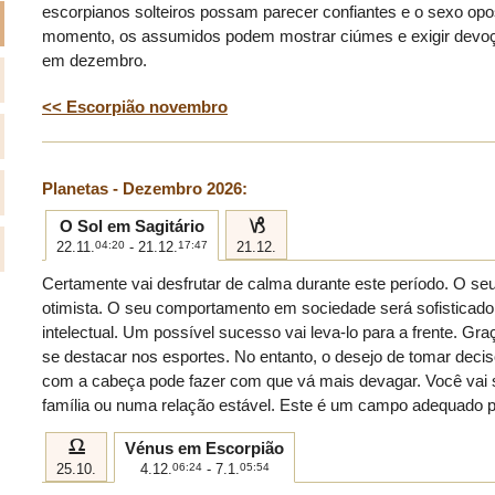
escorpianos solteiros possam parecer confiantes e o sexo op
momento, os assumidos podem mostrar ciúmes e exigir devo
em dezembro.
<< Escorpião novembro
Planetas - Dezembro 2026:
j
O Sol em Sagitário
22.11.
04:20
- 21.12.
17:47
21.12.
Certamente vai desfrutar de calma durante este período. O seu
otimista. O seu comportamento em sociedade será sofisticado
intelectual. Um possível sucesso vai leva-lo para a frente. Gra
se destacar nos esportes. No entanto, o desejo de tomar dec
com a cabeça pode fazer com que vá mais devagar. Você vai se
família ou numa relação estável. Este é um campo adequado pa
g
Vénus em Escorpião
25.10.
4.12.
06:24
- 7.1.
05:54