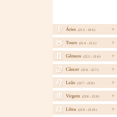
a
+
Áries
(21.3. - 20.4.)
b
+
Touro
(21.4. - 21.5.)
c
+
Gêmeos
(22.5. - 21.6.)
d
+
Câncer
(22.6. - 22.7.)
e
+
Leão
(23.7. - 22.8.)
f
+
Virgem
(23.8. - 22.9.)
g
+
Libra
(23.9. - 23.10.)