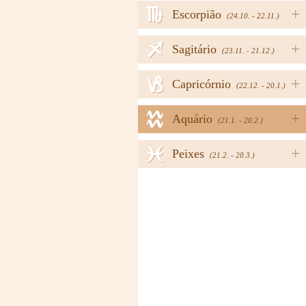
h
+
Escorpião
(24.10. - 22.11.)
i
+
Sagitário
(23.11. - 21.12.)
j
+
Capricórnio
(22.12. - 20.1.)
k
+
Aquário
(21.1. - 20.2.)
l
+
Peixes
(21.2. - 20.3.)