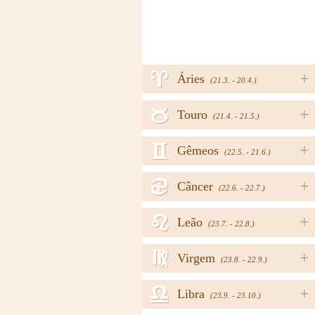
a
+
Áries
(21.3. - 20.4.)
b
+
Touro
(21.4. - 21.5.)
c
+
Gêmeos
(22.5. - 21.6.)
d
+
Câncer
(22.6. - 22.7.)
e
+
Leão
(23.7. - 22.8.)
f
+
Virgem
(23.8. - 22.9.)
g
+
Libra
(23.9. - 23.10.)