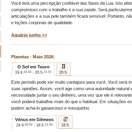
Você terá uma percepção confiável das fases da Lua. Isto afet
compromisso com o trabalho e a sua saúde. Será particularme
articulações e a sua pele também ficará sensível. Portanto, nã
e loções corporais de qualidade.
Aquário junho >>
Planetas - Maio 2026:
c
O Sol em Touro
19.4.
22:32
- 20.5.
21:31
20.5.
Este período pode ser muito vantajoso para você. Você será i
suas opiniões. Assim, você age como uma autoridade natural e
necessidade juntar o seu dinheiro, uma vez que ele é relevant
você poderá trabalhar mais do que o habitual. Em situações e
podem acha-lo ganancioso e mesquinho.
d
Vénus em Gêmeos
24.4.
00:52
- 18.5.
21:54
18.5.