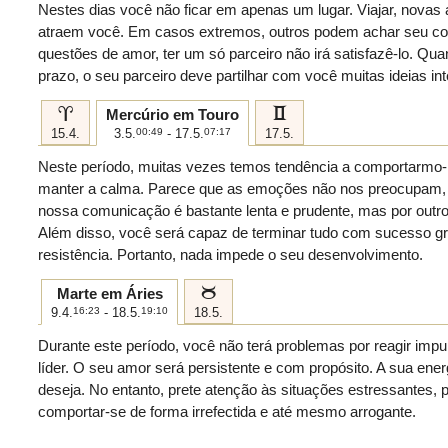
Nestes dias você não ficar em apenas um lugar. Viajar, novas av
atraem você. Em casos extremos, outros podem achar seu co
questões de amor, ter um só parceiro não irá satisfazê-lo. Q
prazo, o seu parceiro deve partilhar com você muitas ideias int
a
c
Mercúrio em Touro
15.4.
3.5.
00:49
- 17.5.
07:17
17.5.
Neste período, muitas vezes temos tendência a comportarmo-n
manter a calma. Parece que as emoções não nos preocupam, 
nossa comunicação é bastante lenta e prudente, mas por outro
Além disso, você será capaz de terminar tudo com sucesso gr
resistência. Portanto, nada impede o seu desenvolvimento.
b
Marte em Áries
9.4.
16:23
- 18.5.
19:10
18.5.
Durante este período, você não terá problemas por reagir im
líder. O seu amor será persistente e com propósito. A sua ener
deseja. No entanto, prete atenção às situações estressantes, 
comportar-se de forma irrefectida e até mesmo arrogante.