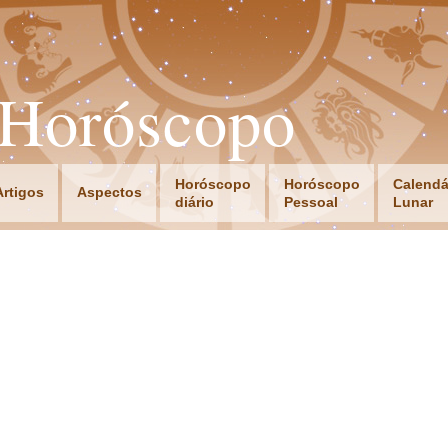
oHoróscopo
Horóscopo
Horóscopo
Calendá
Artigos
Aspectos
diário
Pessoal
Lunar