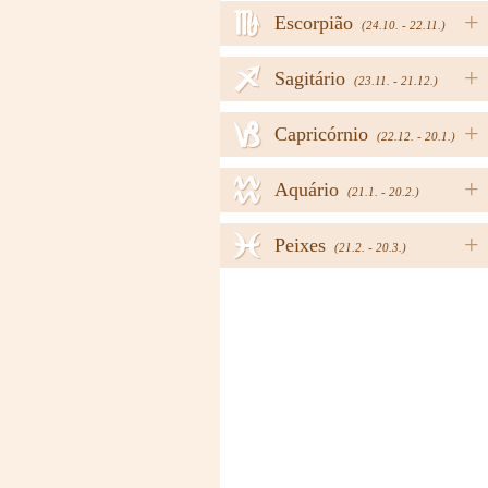
h
+
Escorpião
(24.10. - 22.11.)
i
+
Sagitário
(23.11. - 21.12.)
j
+
Capricórnio
(22.12. - 20.1.)
k
+
Aquário
(21.1. - 20.2.)
l
+
Peixes
(21.2. - 20.3.)