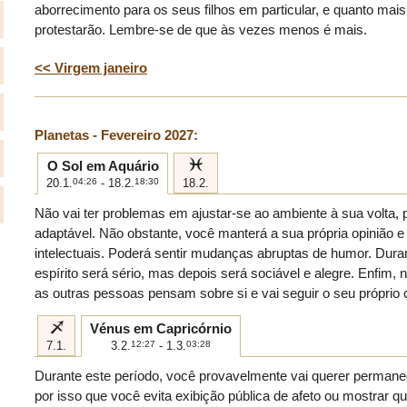
aborrecimento para os seus filhos em particular, e quanto mais
protestarão. Lembre-se de que às vezes menos é mais.
<< Virgem janeiro
Planetas - Fevereiro 2027:
l
O Sol em Aquário
20.1.
04:26
- 18.2.
18:30
18.2.
Não vai ter problemas em ajustar-se ao ambiente à sua volta, 
adaptável. Não obstante, você manterá a sua própria opinião
intelectuais. Poderá sentir mudanças abruptas de humor. Dur
espírito será sério, mas depois será sociável e alegre. Enfim
as outras pessoas pensam sobre si e vai seguir o seu próprio
i
Vénus em Capricórnio
7.1.
3.2.
12:27
- 1.3.
03:28
Durante este período, você provavelmente vai querer permane
por isso que você evita exibição pública de afeto ou mostrar 