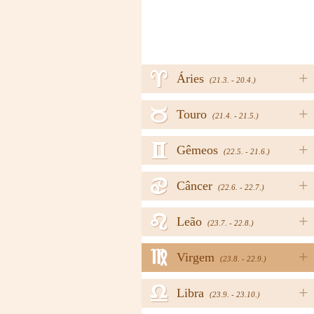
a
+
Áries
(21.3. - 20.4.)
b
+
Touro
(21.4. - 21.5.)
c
+
Gêmeos
(22.5. - 21.6.)
d
+
Câncer
(22.6. - 22.7.)
e
+
Leão
(23.7. - 22.8.)
f
+
Virgem
(23.8. - 22.9.)
g
+
Libra
(23.9. - 23.10.)