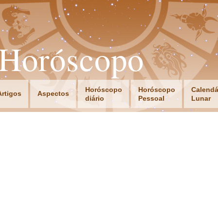
oHoróscopo
Horóscopo
Horóscopo
Calendá
Artigos
Aspectos
diário
Pessoal
Lunar